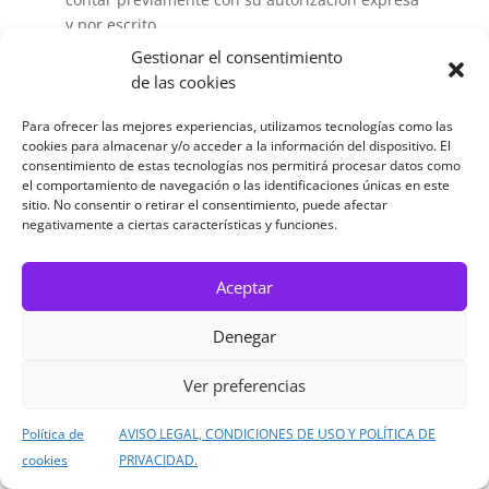
y por escrito.
SANDRA PATRICIA BEDOYA ZULUAGA no autoriza
Gestionar el consentimiento
el establecimiento de un enlace al «Sitio Web»
de las cookies
desde aquellas páginas Web que contengan
materiales, información o contenidos ilícitos,
Para ofrecer las mejores experiencias, utilizamos tecnologías como las
cookies para almacenar y/o acceder a la información del dispositivo. El
ilegales, degradantes, obscenos, y en general,
consentimiento de estas tecnologías nos permitirá procesar datos como
que contravengan la moral, el orden público o
el comportamiento de navegación o las identificaciones únicas en este
las normas sociales generalmente aceptadas.
sitio. No consentir o retirar el consentimiento, puede afectar
negativamente a ciertas características y funciones.
SANDRA PATRICIA BEDOYA ZULUAGA no tiene
facultad ni medios humanos y técnicos para
conocer, controlar ni aprobar toda la
Aceptar
información, contenidos, productos o servicios
facilitados por otros sitios Web que tengan
Denegar
establecidos enlaces con destino al «Sitio Web».
SANDRA PATRICIA BEDOYA ZULUAGA no asume
Ver preferencias
ningún tipo de responsabilidad por cualquier
aspecto relativo al «Sitio Web» que establece ese
Política de
AVISO LEGAL, CONDICIONES DE USO Y POLÍTICA DE
enlace con destino al «Sitio Web», en concreto, a
cookies
PRIVACIDAD.
título enunciativo y no taxativo, sobre su